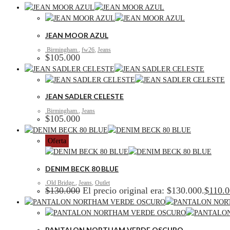
JEAN MOOR AZUL
.Birmingham.
,
fw26
,
Jeans
$
105.000
JEAN SADLER CELESTE
.Birmingham.
,
Jeans
$
105.000
Oferta
DENIM BECK 80 BLUE
.Old Bridge.
,
Jeans
,
Outlet
$
130.000
El precio original era: $130.000.
$
110.
PANTALON NORTHAM VERDE OSCURO