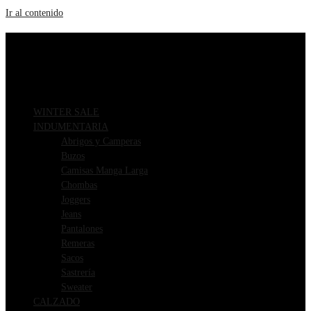
Ir al contenido
ENVIOS GRATIS A PARTIR DE $169.000
3 CUOTAS SIN INTERÉS
WINTER SALE
INDUMENTARIA
Abrigos y Camperas
Buzos
Camisas Manga Larga
Chombas
Joggers
Jeans
Pantalones
Remeras
Sacos
Sastrería
Sweater
CALZADO