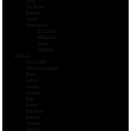
Lotus
Old Bridge
Resuelto
Tascani
Otras marcas
BS Calzado
MMartinez
Pasotti
Phillgreen
OUTLET
VER TODO
Abrigos y camperas
Buzos
Calzado
Camisas
Chombas
Jeans
Joggers
Pantalones
Remeras
Sweaters
Sastreria