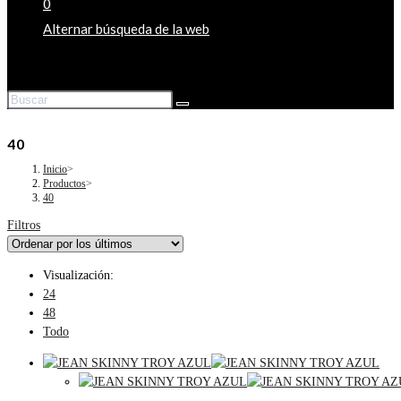
0
Alternar búsqueda de la web
40
Inicio
>
Productos
>
40
Filtros
Visualización:
24
48
Todo