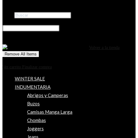
Buscar
×
0
CARRITO
¡Tu carrito está actualmente vacío!
Volver a la tienda
Remove All Items
0
$0
Ver carrito
Finalizar compra
WINTER SALE
INDUMENTARIA
Abrigos y Camperas
Buzos
Camisas Manga Larga
Chombas
Joggers
Jeans