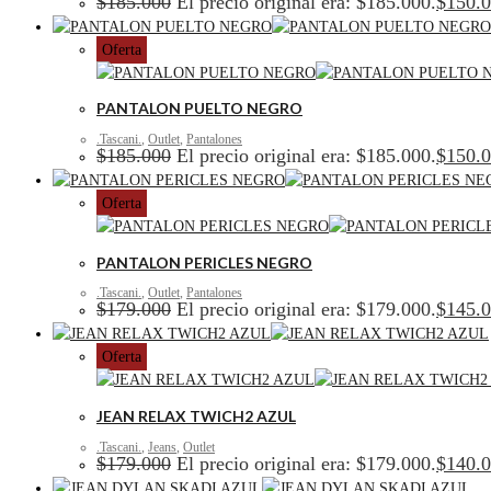
$
185.000
El precio original era: $185.000.
$
150.
Oferta
PANTALON PUELTO NEGRO
.Tascani.
,
Outlet
,
Pantalones
$
185.000
El precio original era: $185.000.
$
150.
Oferta
PANTALON PERICLES NEGRO
.Tascani.
,
Outlet
,
Pantalones
$
179.000
El precio original era: $179.000.
$
145.
Oferta
JEAN RELAX TWICH2 AZUL
.Tascani.
,
Jeans
,
Outlet
$
179.000
El precio original era: $179.000.
$
140.