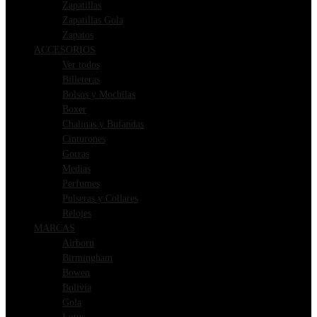
Zapatillas
Zapatillas Gola
Zapatos
ACCESORIOS
Ver todos
Billeteras
Bolsos y Mochilas
Boxer
Chalinas y Bufandas
Cinturones
Gorras
Medias
Perfumes
Pulseras y Collares
Relojes
MARCAS
Airborn
Birmingham
Bowen
Bolivia
Gola