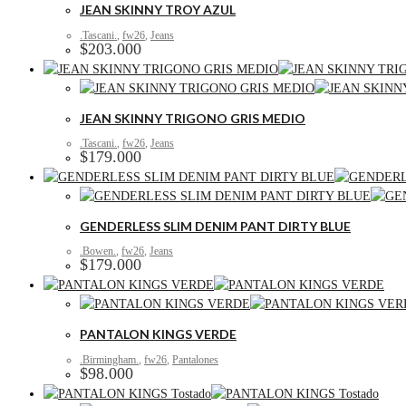
JEAN SKINNY TROY AZUL
.Tascani.
,
fw26
,
Jeans
$
203.000
JEAN SKINNY TRIGONO GRIS MEDIO
.Tascani.
,
fw26
,
Jeans
$
179.000
GENDERLESS SLIM DENIM PANT DIRTY BLUE
.Bowen.
,
fw26
,
Jeans
$
179.000
PANTALON KINGS VERDE
.Birmingham.
,
fw26
,
Pantalones
$
98.000