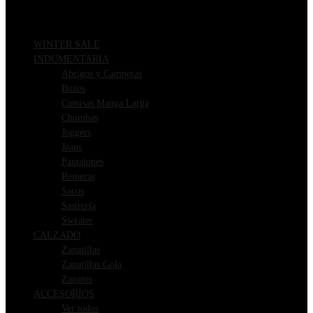
WINTER SALE
INDUMENTARIA
Abrigos y Camperas
Buzos
Camisas Manga Larga
Chombas
Joggers
Jeans
Pantalones
Remeras
Sacos
Sastrería
Sweater
CALZADO
Zapatillas
Zapatillas Gola
Zapatos
ACCESORIOS
Ver todos