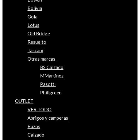
Bolivia
Gola
Lotus
Old Bridge
Resuelto
Tascani
Otras marcas
BS Calzado
MMartinez
Pasotti
Phillgreen
OUTLET
VER TODO
Abrigos y camperas
Buzos
Calzado