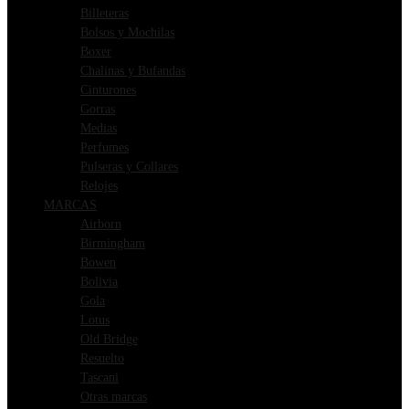
Billeteras
Bolsos y Mochilas
Boxer
Chalinas y Bufandas
Cinturones
Gorras
Medias
Perfumes
Pulseras y Collares
Relojes
MARCAS
Airborn
Birmingham
Bowen
Bolivia
Gola
Lotus
Old Bridge
Resuelto
Tascani
Otras marcas