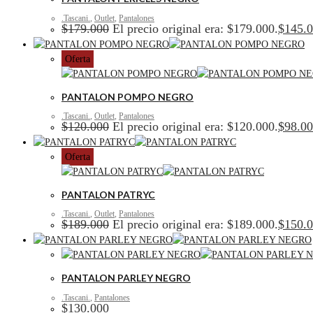
.Tascani.
,
Outlet
,
Pantalones
$
179.000
El precio original era: $179.000.
$
145.
Oferta
PANTALON POMPO NEGRO
.Tascani.
,
Outlet
,
Pantalones
$
120.000
El precio original era: $120.000.
$
98.0
Oferta
PANTALON PATRYC
.Tascani.
,
Outlet
,
Pantalones
$
189.000
El precio original era: $189.000.
$
150.
PANTALON PARLEY NEGRO
.Tascani.
,
Pantalones
$
130.000