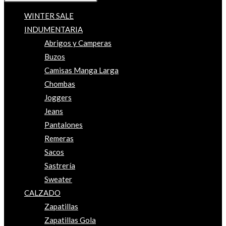
WINTER SALE
INDUMENTARIA
Abrigos y Camperas
Buzos
Camisas Manga Larga
Chombas
Joggers
Jeans
Pantalones
Remeras
Sacos
Sastrería
Sweater
CALZADO
Zapatillas
Zapatillas Gola