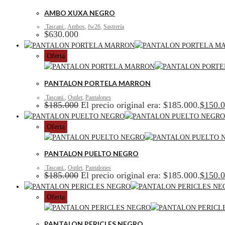
AMBO XUXA NEGRO
.Tascani.
,
Ambos
,
fw26
,
Sastrería
$
630.000
Oferta
PANTALON PORTELA MARRON
.Tascani.
,
Outlet
,
Pantalones
$
185.000
El precio original era: $185.000.
$
150.
Oferta
PANTALON PUELTO NEGRO
.Tascani.
,
Outlet
,
Pantalones
$
185.000
El precio original era: $185.000.
$
150.
Oferta
PANTALON PERICLES NEGRO