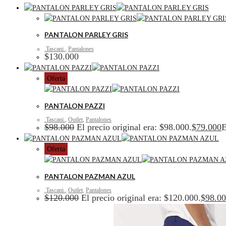
PANTALON PARLEY GRIS
.Tascani.
,
Pantalones
$
130.000
Oferta
PANTALON PAZZI
.Tascani.
,
Outlet
,
Pantalones
$
98.000
El precio original era: $98.000.
$
79.000
E
Oferta
PANTALON PAZMAN AZUL
.Tascani.
,
Outlet
,
Pantalones
$
120.000
El precio original era: $120.000.
$
98.0