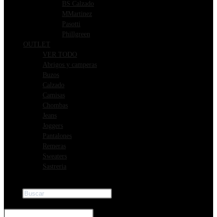
BS Calzado
MMartinez
Pasotti
Phillgreen
OUTLET
VER TODO
Abrigos y camperas
Buzos
Calzado
Camisas
Chombas
Jeans
Joggers
Pantalones
Remeras
Sweaters
Sastreria
Buscar
×