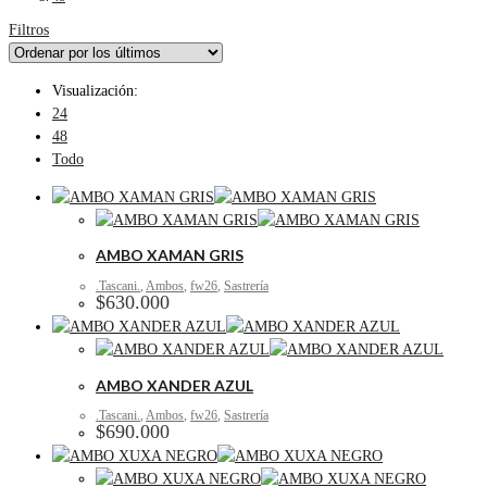
Filtros
Visualización:
24
48
Todo
AMBO XAMAN GRIS
.Tascani.
,
Ambos
,
fw26
,
Sastrería
$
630.000
AMBO XANDER AZUL
.Tascani.
,
Ambos
,
fw26
,
Sastrería
$
690.000