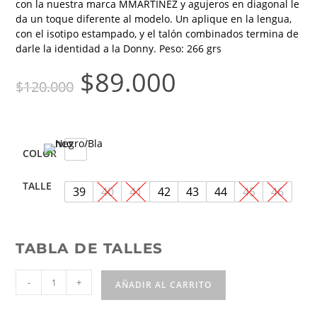
con la nuestra marca MMARTINEZ y agujeros en diagonal le
da un toque diferente al modelo. Un aplique en la lengua,
con el isotipo estampado, y el talón combinados termina de
darle la identidad a la Donny. Peso: 266 grs
$
89.000
$
120.000
COLOR
TALLE
39
40
41
42
43
44
45
46
TABLA DE TALLES
-
+
AÑADIR AL CARRITO