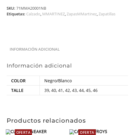
SKU:
71MMA20001NB
Etiquetas:
Calzado
,
MMARTINEZ
,
ZapasMMartinez
,
Zapatillas
INFORMACIÓN ADICIONAL
Información adicional
COLOR
Negro/Blanco
TALLE
39
,
40
,
41
,
42
,
43
,
44
,
45
,
46
Productos relacionados
OFERTA
OFERTA