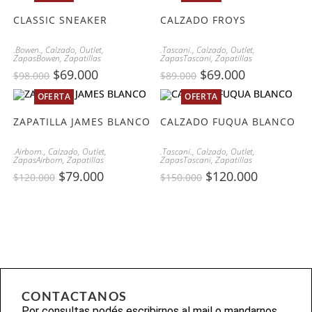
CLASSIC SNEAKER
CALZADO FROYS
.Bowen.
,
Calzado
,
Outlet
,
.Tascani.
,
Calzado
,
Outlet
,
ZapasBowen
,
Zapatillas
ZapasTascani
,
Zapatillas
$
69.000
$
69.000
$
98.000
$
89.000
OFERTA
OFERTA
ZAPATILLA JAMES BLANCO
CALZADO FUQUA BLANCO
.Airborn.
,
Calzado
,
Outlet
,
.Tascani.
,
Calzado
,
Outlet
,
ZapasAirborn
,
Zapatillas
ZapasTascani
,
Zapatillas
$
79.000
$
120.000
$
120.000
$
150.000
CONTACTANOS
Por consultas podés escribirnos al mail o mandarnos