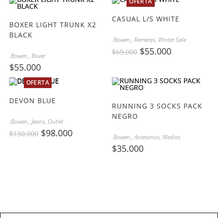
OFERTA
CASUAL L/S WHITE
BOXER LIGHT TRUNK X2
BLACK
.Bowen.
,
Remeras
,
Winter Sale
$
55.000
$
69.000
.Bowen.
,
Boxer
$
55.000
OFERTA
DEVON BLUE
RUNNING 3 SOCKS PACK
NEGRO
.Bowen.
,
Jeans
,
Outlet
$
98.000
$
130.000
.Bowen.
,
Accesorios
,
Medias
$
35.000