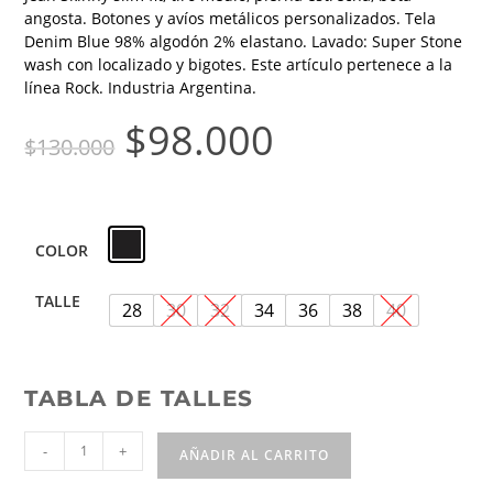
angosta. Botones y avíos metálicos personalizados. Tela
Denim Blue 98% algodón 2% elastano. Lavado: Super Stone
wash con localizado y bigotes. Este artículo pertenece a la
línea Rock. Industria Argentina.
$
98.000
$
130.000
COLOR
TALLE
28
30
32
34
36
38
40
TABLA DE TALLES
-
+
AÑADIR AL CARRITO