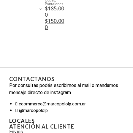
Outlet
,
Pantalones
$
185.00
0
$
150.00
0
CONTACTANOS
Por consultas podés escribirnos al mail o mandarnos
mensaje directo de instagram
ecommerce@marcopololp.com.ar
@marcopololp
LOCALES
ATENCIÓN AL CLIENTE
Envíos