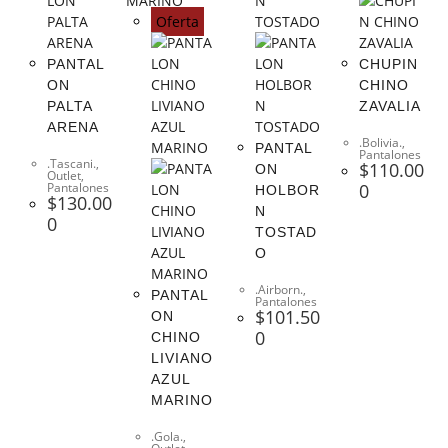
Oferta
PANTAL
CHUPIN
ON
CHINO
PALTA
ZAVALIA
ARENA
.Bolivia.
,
PANTAL
Pantalones
.Tascani.
,
$
110.00
ON
Outlet
,
Pantalones
0
HOLBOR
$
130.00
N
0
TOSTAD
O
.Airborn.
,
PANTAL
Pantalones
$
101.50
ON
0
CHINO
LIVIANO
AZUL
MARINO
.Gola.
,