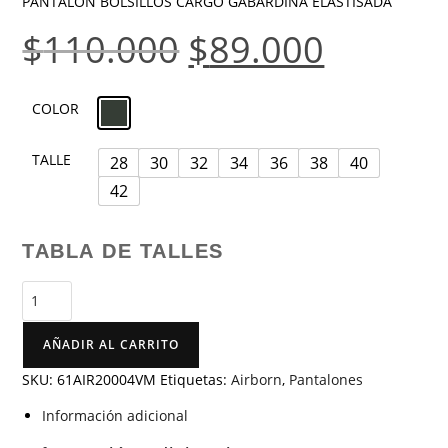
PANTALON BOLSILLOS CARGO GABARDINA ELASTISADA
$
110.000
$
89.000
COLOR
TALLE
28
30
32
34
36
38
40
42
TABLA DE TALLES
AÑADIR AL CARRITO
SKU:
61AIR20004VM
Etiquetas:
Airborn
,
Pantalones
Información adicional