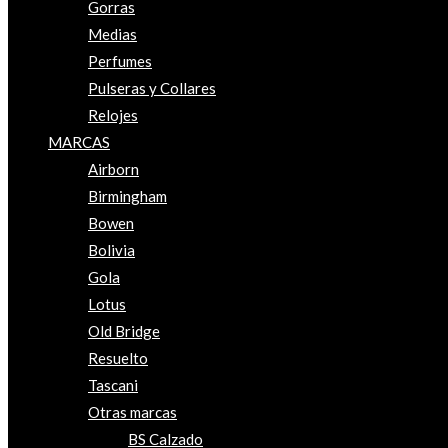
Gorras
Medias
Perfumes
Pulseras y Collares
Relojes
MARCAS
Airborn
Birmingham
Bowen
Bolivia
Gola
Lotus
Old Bridge
Resuelto
Tascani
Otras marcas
BS Calzado