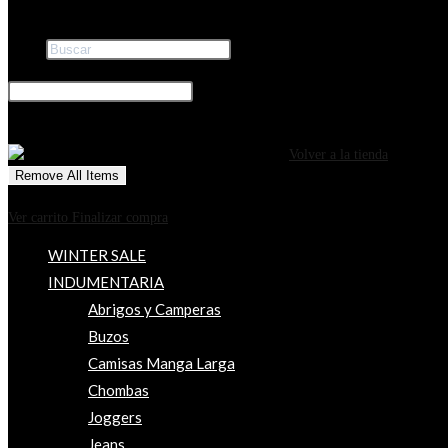
Buscar
×
0
CARRITO
¡Tu carrito está actualmente vacío!
Volver a la tienda
Remove All Items
0
$0
Ver carrito
Finalizar compra
WINTER SALE
INDUMENTARIA
Abrigos y Camperas
Buzos
Camisas Manga Larga
Chombas
Joggers
Jeans