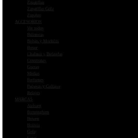
Zapatillas
Zapatillas Gola
Zapatos
ACCESORIOS
Ver todos
Billeteras
Bolsos y Mochilas
Boxer
Chalinas y Bufandas
Cinturones
Gorras
Medias
Perfumes
Pulseras y Collares
Relojes
MARCAS
Airborn
Birmingham
Bowen
Bolivia
Gola