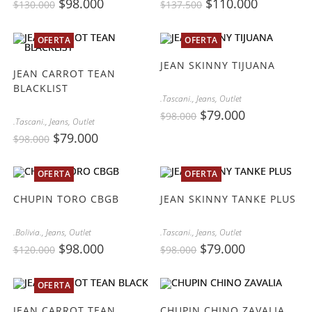
$
98.000
$
110.000
$
130.000
$
137.500
OFERTA
OFERTA
JEAN SKINNY TIJUANA
JEAN CARROT TEAN
BLACKLIST
.Tascani.
,
Jeans
,
Outlet
$
79.000
$
98.000
.Tascani.
,
Jeans
,
Outlet
$
79.000
$
98.000
OFERTA
OFERTA
CHUPIN TORO CBGB
JEAN SKINNY TANKE PLUS
.Bolivia.
,
Jeans
,
Outlet
.Tascani.
,
Jeans
,
Outlet
$
98.000
$
79.000
$
120.000
$
98.000
OFERTA
JEAN CARROT TEAN
CHUPIN CHINO ZAVALIA