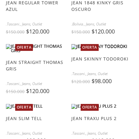
JEAN REGULAR TOWER
JEAN 1848 KINKY GRIS
AZUL
OSCURO
.Tascani.
,
Jeans
,
Outlet
.Bolivia.
,
Jeans
,
Outlet
$
120.000
$
120.000
$
150.000
$
150.000
OFERTA
OFERTA
JEAN SKINNY TODOROKI
JEAN STRAIGHT THOMAS
GRIS
.Tascani.
,
Jeans
,
Outlet
$
98.000
$
120.000
.Tascani.
,
Jeans
,
Outlet
$
120.000
$
150.000
OFERTA
OFERTA
JEAN SLIM TELL
JEAN TRAXU PLUS 2
.Tascani.
,
Jeans
,
Outlet
.Tascani.
,
Jeans
,
Outlet