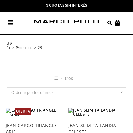
3 CUOTAS SIN INTERÉS
ENVIOS GRATIS A PARTIR DE $169.000
29
>
Productos
>
29
Filtros
Ordenar por los últimos
OFERTA
JEAN CARGO TRIANGLE
JEAN SLIM TAILANDIA
GRIS
CELESTE