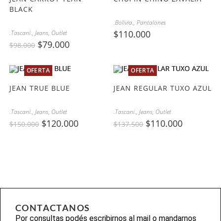
BLACK
.Bolivia.
,
Pantalones
$
110.000
.Tascani.
,
Jeans
,
Outlet
$
79.000
$
98.000
OFERTA
OFERTA
JEAN TRUE BLUE
JEAN REGULAR TUXO AZUL
.Tascani.
,
Jeans
,
Outlet
.Tascani.
,
Jeans
,
Outlet
$
120.000
$
110.000
$
150.000
$
137.500
CONTACTANOS
Por consultas podés escribirnos al mail o mandarnos