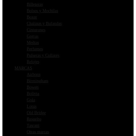
Billeteras
Bolsos y Mochilas
Boxer
Chalinas y Bufandas
Cinturones
Gorras
Medias
Perfumes
Pulseras y Collares
Relojes
MARCAS
Airborn
Birmingham
Bowen
Bolivia
Gola
Lotus
Old Bridge
Resuelto
Tascani
Otras marcas