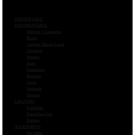
WINTER SALE
INDUMENTARIA
Abrigos y Camperas
Buzos
Camisas Manga Larga
Chombas
Joggers
Jeans
Pantalones
Remeras
Sacos
Sastrería
Sweater
CALZADO
Zapatillas
Zapatillas Gola
Zapatos
ACCESORIOS
Ver todos