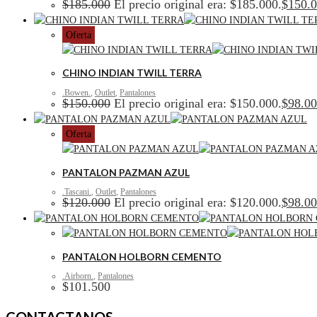
$
185.000
El precio original era: $185.000.
$
150.
Oferta
CHINO INDIAN TWILL TERRA
.Bowen.
,
Outlet
,
Pantalones
$
150.000
El precio original era: $150.000.
$
98.0
Oferta
PANTALON PAZMAN AZUL
.Tascani.
,
Outlet
,
Pantalones
$
120.000
El precio original era: $120.000.
$
98.0
PANTALON HOLBORN CEMENTO
.Airborn.
,
Pantalones
$
101.500