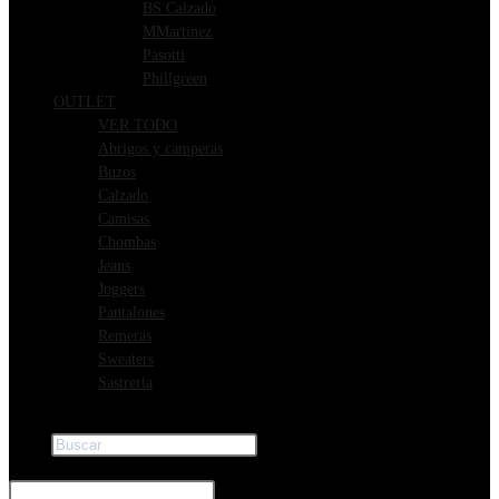
BS Calzado
MMartinez
Pasotti
Phillgreen
OUTLET
VER TODO
Abrigos y camperas
Buzos
Calzado
Camisas
Chombas
Jeans
Joggers
Pantalones
Remeras
Sweaters
Sastreria
Buscar
×