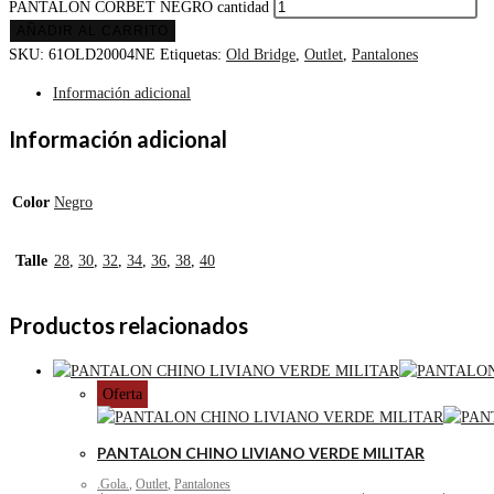
PANTALON CORBET NEGRO cantidad
AÑADIR AL CARRITO
SKU:
61OLD20004NE
Etiquetas:
Old Bridge
,
Outlet
,
Pantalones
Información adicional
Información adicional
Color
Negro
Talle
28
,
30
,
32
,
34
,
36
,
38
,
40
Productos relacionados
Oferta
PANTALON CHINO LIVIANO VERDE MILITAR
.Gola.
,
Outlet
,
Pantalones