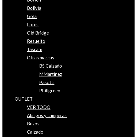
Bolivia
Gola
Lotus
Old Bridge
Resuelto
Tascani
Otras marcas
BS Calzado
MMartinez
Pasotti
Phillgreen
OUTLET
VER TODO
Abrigos y camperas
Buzos
Calzado