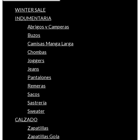
WINTER SALE
INDUMENTARIA
Abrigos y Camperas
Buzos
Camisas Manga Larga
Chombas
Joggers
Jeans
Pantalones
Remeras
Sacos
Sastrería
Sweater
CALZADO
Zapatillas
Zapatillas Gola