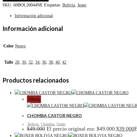
SKU:
60BOL20044NE
Etiquetas:
Bolivia
,
Jeans
Información adicional
Información adicional
Color
Negro
Talle
28
,
30
,
32
,
34
,
36
,
38
,
40
,
42
Productos relacionados
Oferta
CHOMBA CASTOR NEGRO
.Bolivia.
,
Chombas
,
Outlet
$
49.000
El precio original era: $49.000.
$
39.000
E