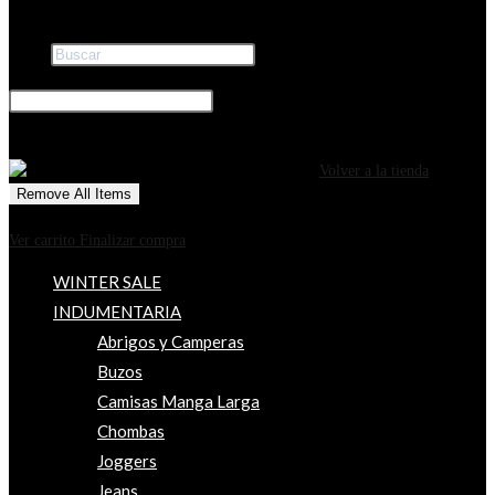
Buscar
×
0
CARRITO
¡Tu carrito está actualmente vacío!
Volver a la tienda
Remove All Items
0
$0
Ver carrito
Finalizar compra
WINTER SALE
INDUMENTARIA
Abrigos y Camperas
Buzos
Camisas Manga Larga
Chombas
Joggers
Jeans