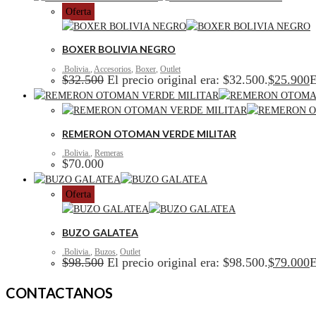
Oferta
BOXER BOLIVIA NEGRO
.Bolivia.
,
Accesorios
,
Boxer
,
Outlet
$
32.500
El precio original era: $32.500.
$
25.900
E
REMERON OTOMAN VERDE MILITAR
.Bolivia.
,
Remeras
$
70.000
Oferta
BUZO GALATEA
.Bolivia.
,
Buzos
,
Outlet
$
98.500
El precio original era: $98.500.
$
79.000
E
CONTACTANOS