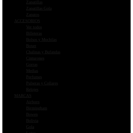
Zapatillas
Zapatillas Gola
Zapatos
ACCESORIOS
Ver todos
Billeteras
Bolsos y Mochilas
Boxer
Chalinas y Bufandas
Cinturones
Gorras
Medias
Perfumes
Pulseras y Collares
Relojes
MARCAS
Airborn
Birmingham
Bowen
Bolivia
Gola