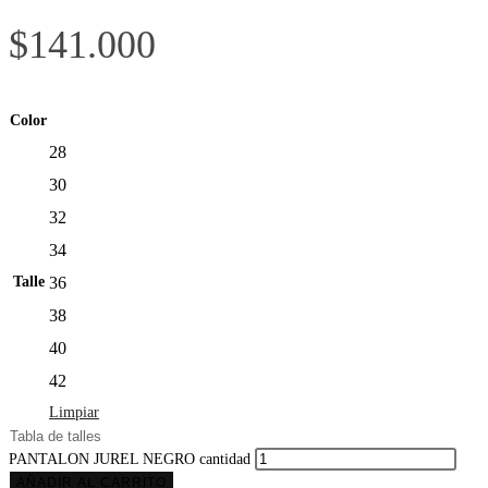
$
141.000
Color
28
30
32
34
Talle
36
38
40
42
Limpiar
Tabla de talles
PANTALON JUREL NEGRO cantidad
AÑADIR AL CARRITO