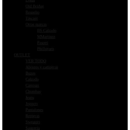
Lotus
Old Bridge
Resuelto
Tascani
Otras marcas
BS Calzado
MMartinez
Pasotti
Phillgreen
OUTLET
VER TODO
Abrigos y camperas
Buzos
Calzado
Camisas
Chombas
Jeans
Joggers
Pantalones
Remeras
Sweaters
Sastreria