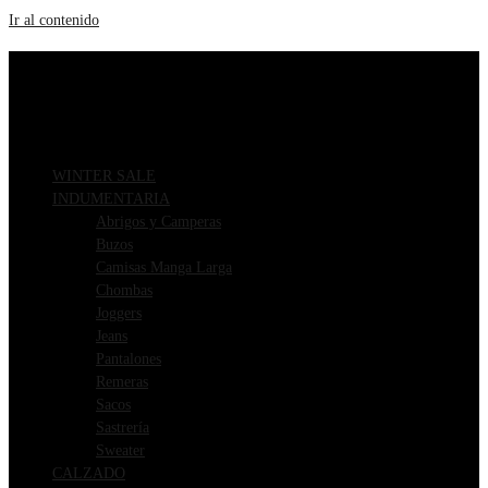
Ir al contenido
ENVIOS GRATIS A PARTIR DE $169.000
3 CUOTAS SIN INTERÉS
WINTER SALE
INDUMENTARIA
Abrigos y Camperas
Buzos
Camisas Manga Larga
Chombas
Joggers
Jeans
Pantalones
Remeras
Sacos
Sastrería
Sweater
CALZADO