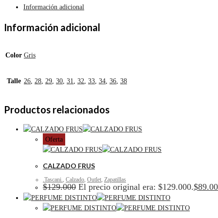
Información adicional
Información adicional
Color
Gris
Talle
26
,
28
,
29
,
30
,
31
,
32
,
33
,
34
,
36
,
38
Productos relacionados
Oferta
CALZADO FRUS
.Tascani.
,
Calzado
,
Outlet
,
Zapatillas
$
129.000
El precio original era: $129.000.
$
89.0