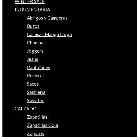
WINTER SALE
INDUMENTARIA
Abrigos y Camperas
Buzos
Camisas Manga Larga
Chombas
Joggers
Jeans
Pantalones
Remeras
Sacos
Sastrería
Sweater
CALZADO
Zapatillas
Zapatillas Gola
Zapatos