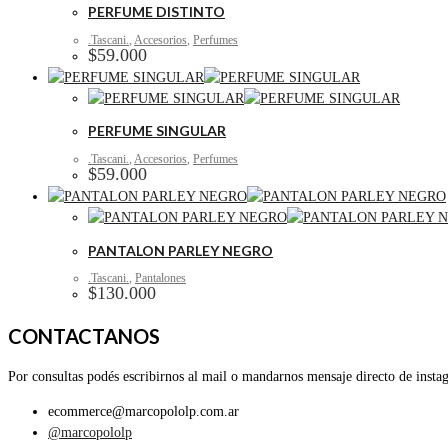
PERFUME DISTINTO
.Tascani.
,
Accesorios
,
Perfumes
$
59.000
PERFUME SINGULAR
.Tascani.
,
Accesorios
,
Perfumes
$
59.000
PANTALON PARLEY NEGRO
.Tascani.
,
Pantalones
$
130.000
CONTACTANOS
Por consultas podés escribirnos al mail o mandarnos mensaje directo de insta
ecommerce@marcopololp.com.ar
@marcopololp