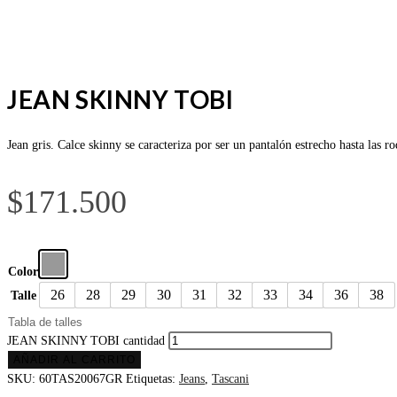
JEAN SKINNY TOBI
Jean gris. Calce skinny se caracteriza por ser un pantalón estrecho hasta las
$
171.500
Color
26
28
29
30
31
32
33
34
36
38
Talle
Tabla de talles
JEAN SKINNY TOBI cantidad
AÑADIR AL CARRITO
SKU:
60TAS20067GR
Etiquetas:
Jeans
,
Tascani