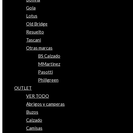
Gola
Lotus
Old Bridge
Resuelto
Tascani
Otras marcas
BS Calzado
MMartinez
Pasotti
Phillgreen
OUTLET
VER TODO
Abrigos y camperas
Buzos
Calzado
Camisas