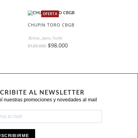
OFERTA
CHUPIN TORO CBGB
.Bolivia.
,
Jeans
,
Outlet
$
98.000
$
120.000
CRIBITE AL NEWSLETTER
í nuestras promociones y novedades al mail
USCRIBIRME