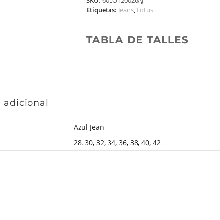
SKU:
60LOT20026AJ
Etiquetas:
Jeans
,
Lotus
TABLA DE TALLES
 adicional
Azul Jean
28
,
30
,
32
,
34
,
36
,
38
,
40
,
42