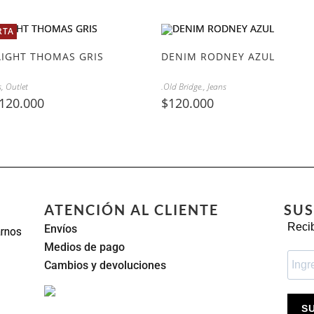
RTA
AIGHT THOMAS GRIS
DENIM RODNEY AZUL
s
,
Outlet
.Old Bridge.
,
Jeans
120.000
$
120.000
ATENCIÓN AL CLIENTE
SUS
Recib
Envíos
arnos
Medios de pago
Cambios y devoluciones
S