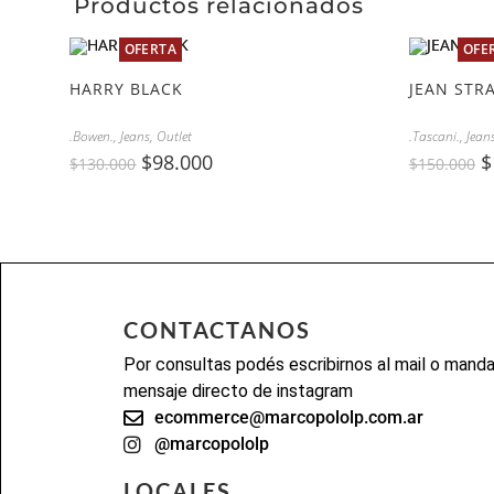
Productos relacionados
OFERTA
OFE
HARRY BLACK
JEAN STR
.Bowen.
,
Jeans
,
Outlet
.Tascani.
,
Jean
$
98.000
$
$
130.000
$
150.000
CONTACTANOS
Por consultas podés escribirnos al mail o mand
mensaje directo de instagram
ecommerce@marcopololp.com.ar
@marcopololp
LOCALES