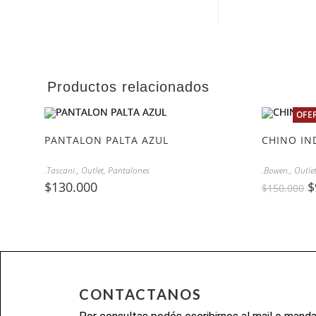
Productos relacionados
OFE
PANTALON PALTA AZUL
CHINO IN
.Tascani.
,
Outlet
,
Pantalones
.Bowen.
,
Outle
$
130.000
$
$
150.000
CONTACTANOS