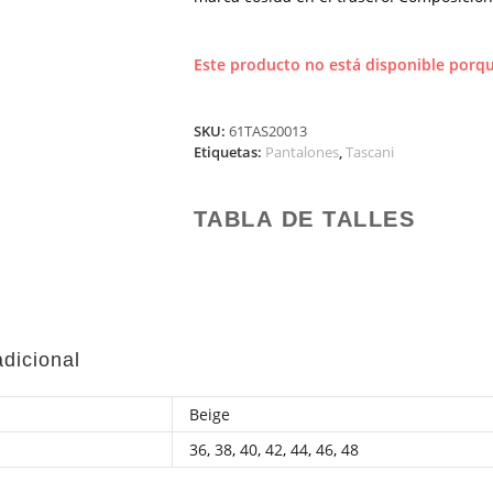
Este producto no está disponible porqu
SKU:
61TAS20013
Etiquetas:
Pantalones
,
Tascani
TABLA DE TALLES
adicional
Beige
36
,
38
,
40
,
42
,
44
,
46
,
48