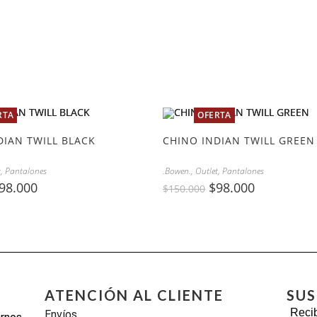
RTA
OFERTA
DIAN TWILL BLACK
CHINO INDIAN TWILL GREEN
t
,
Pantalones
.Bowen.
,
Outlet
,
Pantalones
98.000
$
98.000
$
150.000
ATENCIÓN AL CLIENTE
SUS
Recib
Envíos